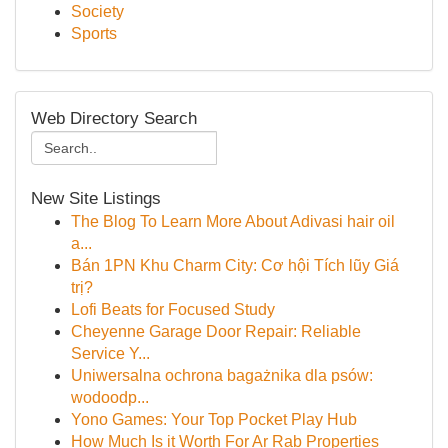
Society
Sports
Web Directory Search
New Site Listings
The Blog To Learn More About Adivasi hair oil
a...
Bán 1PN Khu Charm City: Cơ hội Tích lũy Giá
trị?
Lofi Beats for Focused Study
Cheyenne Garage Door Repair: Reliable
Service Y...
Uniwersalna ochrona bagażnika dla psów:
wodoodp...
Yono Games: Your Top Pocket Play Hub
How Much Is it Worth For Ar Rab Properties