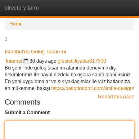
directory farm
Tog
navi
Home
1
İstanbul'da Gülüş Tasarımı
Internet
30 days ago
glestetiifiyatlar817500
Bu şehir’nde gülüş tasarımı alanında deneyimli diş
hekimlerimiz ile hayalinizdeki bakışlara sahip olabilirsiniz.
En yeni uygulamalar ve şık yaklaşımlar ile yüz hatlarınıza
en mükemmel bakışı
https://batiortodonti.com/smile-design/
Report this page
Comments
Submit a Comment