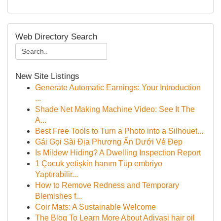
Web Directory Search
New Site Listings
Generate Automatic Earnings: Your Introduction
...
Shade Net Making Machine Video: See It The
A...
Best Free Tools to Turn a Photo into a Silhouet...
Gái Gọi Sài Địa Phương Ẩn Dưới Vẻ Đẹp
Is Mildew Hiding? A Dwelling Inspection Report
1 Çocuk yetişkin hanım Tüp embriyo
Yaptırabilir...
How to Remove Redness and Temporary
Blemishes f...
Coir Mats: A Sustainable Welcome
The Blog To Learn More About Adivasi hair oil