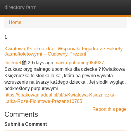
directory farm
Tog
navi
Home
1
Kwiatowa Księżniczka : Wspaniała Figurka ze Bukiety
Jasnofioletowymi – Cudowny Prezent
Internet
29 days ago
marka-pohomeg984927
Szukasz oryginalnego upominku dla dziecka ? Kwiatkowa
Księżniczka to słodka lalka , która na pewno wywoła
wzruszenie na twarzy każdego dziecka . Jej słodki wygląd,
podkreślony purpurowymi
https://opakowaniadeal.pl/pl/p/Kwiatowa-Ksiezniczka-
Lalka-Roze-Fioletowe-Prezent/10765
Report this page
Comments
Submit a Comment