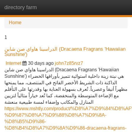
directory farm
Tog
navi
Home
1
الدراسينا هاواي صن شاين (Dracaena Fragrans 'Hawaiian
Sunshine')
Internet
30 days ago
john7z85rvz7
الدراسينا هاواي صن شاين (Dracaena Fragrans 'Hawaiian
Sunshine') هي نبتة زينة داخلية استوائية تتميز بأوراقها الخضراء
الداكنة ذات الشريط الأخضر الفاتح في المنتصف، مما يمنحها
مظهراً أنيقاً وعصرياً. تُعرف بسهولة العناية بها وقدرتها على التأقلم
مع الإضاءة المتوسطة والمنخفضة، كما تُعد خياراً مثالياً لتزيين
المنازل والمكاتب وإضفاء لمسة طبيعية منعشة
https://www.mshtly.com/product/%D8%A7%D9%84
%D9%87%D8%A7%D9%88%D8%A7%D9%8A-
%D8%B5%D9%86-
%D8%B4%D8%A7%D9%8A%D9%86-dracaena-fragrans-