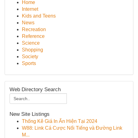
Home
Internet
Kids and Teens
News
Recreation
Reference
Science
Shopping
Society
Sports
Web Directory Search
New Site Listings
Thống Kê Giá In Ấn Hiện Tại 2024
W88: Link Cá Cược Nổi Tiếng và Đường Link
M...