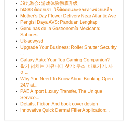
J9九游会: 游戏体验彻底升级
bk888 ติดต่อเรา: วิธีติดต่อและช่องทางช่วยเหลือ
Mother's Day Flower Delivery Near Atlantic Ave
Pengisi Daya AVS: Panduan Lengkap
Genuinas de la Gastronomía Mexicana:
Sabores...
Uk-adwysd
Upgrade Your Business: Roller Shutter Security
...
Galaxy Auto: Your Top Gaming Companion?
활기 넘치는 커뮤니티 찾기: 주소, 바로가기, 사
이...
Why You Need To Know About Booking Open
24/7 at...
PAE Airport Luxury Transfer, The Unique
Service...
Details, Fiction And book cover design
Innovative Quick Dermal Filler Application:...