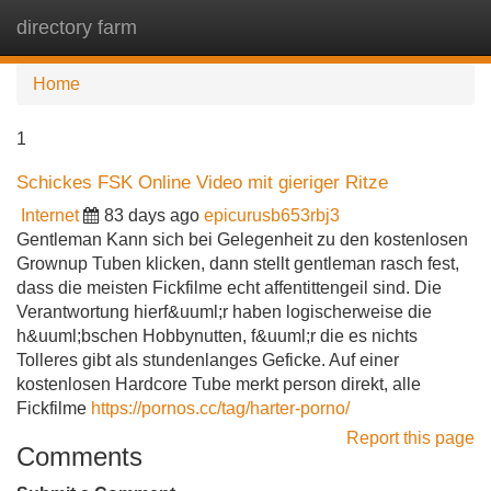
directory farm
Tog
navi
Home
1
Schickes FSK Online Video mit gieriger Ritze
Internet
83 days ago
epicurusb653rbj3
Gentleman Kann sich bei Gelegenheit zu den kostenlosen
Grownup Tuben klicken, dann stellt gentleman rasch fest,
dass die meisten Fickfilme echt affentittengeil sind. Die
Verantwortung hierf&uuml;r haben logischerweise die
h&uuml;bschen Hobbynutten, f&uuml;r die es nichts
Tolleres gibt als stundenlanges Geficke. Auf einer
kostenlosen Hardcore Tube merkt person direkt, alle
Fickfilme
https://pornos.cc/tag/harter-porno/
Report this page
Comments