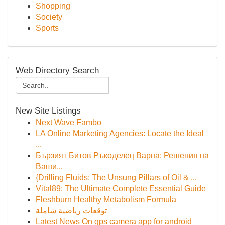
Shopping
Society
Sports
Web Directory Search
New Site Listings
Next Wave Fambo
LA Online Marketing Agencies: Locate the Ideal
...
Бързият Битов Ръкоделец Варна: Решения на
Ваши...
{Drilling Fluids: The Unsung Pillars of Oil & ...
Vital89: The Ultimate Complete Essential Guide
Fleshburn Healthy Metabolism Formula
توقعات رياضية شاملة
Latest News On gps camera app for android