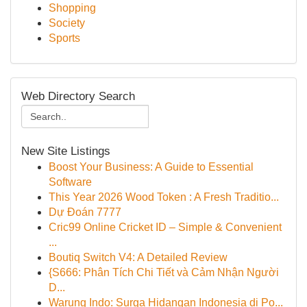
Shopping
Society
Sports
Web Directory Search
New Site Listings
Boost Your Business: A Guide to Essential
Software
This Year 2026 Wood Token : A Fresh Traditio...
Dự Đoán 7777
Cric99 Online Cricket ID – Simple & Convenient
...
Boutiq Switch V4: A Detailed Review
{S666: Phân Tích Chi Tiết và Cảm Nhận Người
D...
Warung Indo: Surga Hidangan Indonesia di Po...