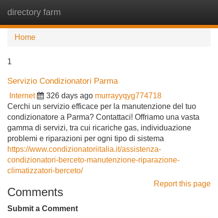
directory farm
Tog
navi
Home
1
Servizio Condizionatori Parma
Internet
326 days ago
murrayyqyg774718
Cerchi un servizio efficace per la manutenzione del tuo
condizionatore a Parma? Contattaci! Offriamo una vasta
gamma di servizi, tra cui ricariche gas, individuazione
problemi e riparazioni per ogni tipo di sistema
https://www.condizionatoriitalia.it/assistenza-
condizionatori-berceto-manutenzione-riparazione-
climatizzatori-berceto/
Report this page
Comments
Submit a Comment