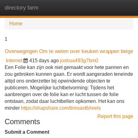
directory farm
Tog
navi
Home
1
Overwegingen Om te weten over keuken wrappen beige
Internet
415 days ago
joshua493g7bm0
Een Folie kan zijn ook niet gemaakt voor hete pannen en
zou gebroken kunnen gaan. Er wordt aangeraden teneinde
altijd ons onderzetter bij opwindende objecten te
publiceren. Mogelijke luchtbelvorming: Tijdens het
aanbrengen over de folie kan er lucht tussen de folie
ontstaan, zodat daar luchtbellen opkomen. Het kan ons
minder
https://shapshare.com/tinroast6/reels
Report this page
Comments
Submit a Comment