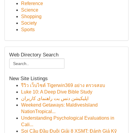
Reference
Science
Shopping
Society
Sports
Web Directory Search
New Site Listings
รีวิว เว็บไซต์ Tigerwin369 อย่าง ตรวจสอบ
Luke 10: A Deep Dive Bible Study
اپلیکیشن دنس بت راهنمای کاربران
Weekend Getaways: MaldivesIsland
NationTropical...
Understanding Psychological Evaluations in
Cali...
Soi Cầu Đầu Đuôi Giải 8 XSMT: Đánh Giá Kỹ