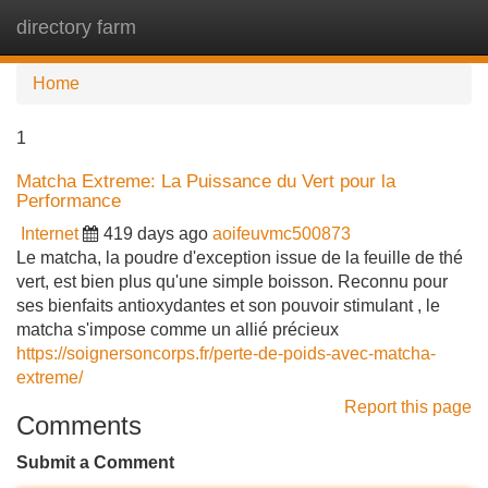
directory farm
Tog
navi
Home
1
Matcha Extreme: La Puissance du Vert pour la
Performance
Internet
419 days ago
aoifeuvmc500873
Le matcha, la poudre d'exception issue de la feuille de thé
vert, est bien plus qu'une simple boisson. Reconnu pour
ses bienfaits antioxydantes et son pouvoir stimulant , le
matcha s'impose comme un allié précieux
https://soignersoncorps.fr/perte-de-poids-avec-matcha-
extreme/
Report this page
Comments
Submit a Comment