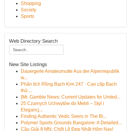
Shopping
Society
Sports
Web Directory Search
New Site Listings
Dauergeile Amateurnutte Aus der Alpenrepublik
w...
Phân tích Rồng Bạch Kim 247 · Cao cấp Bạch
thủ:...
{Mr. Gamble News: Current Updates for United...
25 Czarnych Uchwytów do Mebli – Styl i
Elegancj...
Finding Authentic Vedic Seers in The Bi...
Polymer Sports Grounds Bangalore: A Detailed...
Cầu Giải 8 MN: Chốt Lô Đẹp Nhất Hôm Nay!