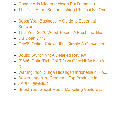
Google Ads Niedersachsen Für Dummies
The Fact About Self publishing UK That No One
I...
Boost Your Business: A Guide to Essential
Software
This Year 2026 Wood Token : A Fresh Traditio...
Dự Đoán 7777
Cric99 Online Cricket ID – Simple & Convenient
...
Boutiq Switch V4: A Detailed Review
{S666: Phân Tích Chi Tiết và Cảm Nhận Người
D...
Warung Indo: Surga Hidangan Indonesia di Po...
Bewertungen zu Geräten – Top Produkte im ...
JSPP：安全吗？
Boost Your Social Media Marketing Venture ...