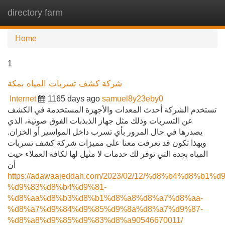
directory farm
Tog
navi
Home
1
شركة كشف تسربات المياه بمكة
Internet
1165 days ago
samuel8y23eby0
تستخدم الشركة أحدث المعدات والأجهزة المستخدمة في الكشف
عن التسربات وذلك مثل جهاز الذبذبات الفوق صوتية، الذي
يصدرها في حال المرور بأي تسرب داخل المواسير أو الخزان.
وبهذا تكون قد تعرفت معنا على مميزات شركة كشف تسربات
المياه بجدة التي توفر لك خدمات لا مثيل لها لكافة العملاء حيث
أن
https://adawaajeddah.com/2023/02/12/%d8%b4%d8%b1%
%d9%83%d8%b4%d9%81-
%d8%aa%d8%b3%d8%b1%d8%a8%d8%a7%d8%aa-
%d8%a7%d9%84%d9%85%d9%8a%d8%a7%d9%87-
%d8%a8%d9%85%d9%83%d8%a90546670011/